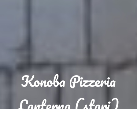
Konoba Pizzeria
Lanterna (stari)
Rezervacija