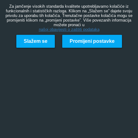
Za jamčenje visokih standarda kvalitete upotrebljavamo kolačiće iz
funkcionalnih i statističkih razloga. Klikom na „Slažem se” dajete svoju
privolu za uporabu tih kolačića. Trenutačne postavke kolačića mogu se
promijeniti klikom na „promijeni postavke”. Više povezanih informacija
možete pronaći u
našoj obavijesti o zaštiti podataka
Slažem se
Promijeni postavke